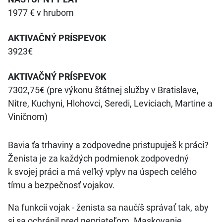
1977 € v hrubom
AKTIVAČNÝ PRÍSPEVOK
3923€
AKTIVAČNÝ PRÍSPEVOK
7302,75€ (pre výkonu štátnej služby v Bratislave,
Nitre, Kuchyni, Hlohovci, Seredi, Leviciach, Martine a
Viničnom)
Bavia ťa trhaviny a zodpovedne pristupuješ k práci?
Ženista je za každých podmienok zodpovedný
k svojej práci a má veľký vplyv na úspech celého
tímu a bezpečnosť vojakov.
Na funkcii vojak - ženista sa naučíš správať tak, aby
si sa ochránil pred nepriateľom. Maskovanie