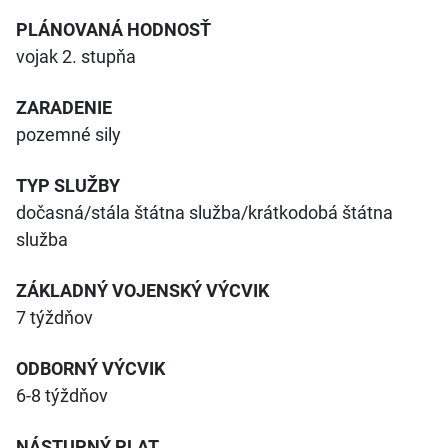
PLÁNOVANÁ HODNOSŤ
vojak 2. stupňa
ZARADENIE
pozemné sily
TYP SLUŽBY
dočasná/stála štátna služba/krátkodobá štátna
služba
ZÁKLADNÝ VOJENSKÝ VÝCVIK
7 týždňov
ODBORNÝ VÝCVIK
6-8 týždňov
NÁSTUPNÝ PLAT