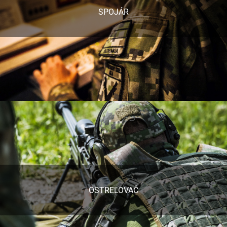
SPOJÁR
OSTREĽOVAČ