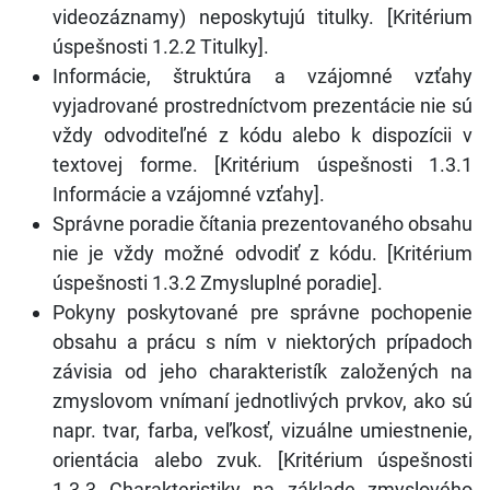
videozáznamy) neposkytujú titulky. [Kritérium
úspešnosti 1.2.2 Titulky].
Informácie, štruktúra a vzájomné vzťahy
vyjadrované prostredníctvom prezentácie nie sú
vždy odvoditeľné z kódu alebo k dispozícii v
textovej forme. [Kritérium úspešnosti 1.3.1
Informácie a vzájomné vzťahy].
Správne poradie čítania prezentovaného obsahu
nie je vždy možné odvodiť z kódu. [Kritérium
úspešnosti 1.3.2 Zmysluplné poradie].
Pokyny poskytované pre správne pochopenie
obsahu a prácu s ním v niektorých prípadoch
závisia od jeho charakteristík založených na
zmyslovom vnímaní jednotlivých prvkov, ako sú
napr. tvar, farba, veľkosť, vizuálne umiestnenie,
orientácia alebo zvuk. [Kritérium úspešnosti
1.3.3 Charakteristiky na základe zmyslového