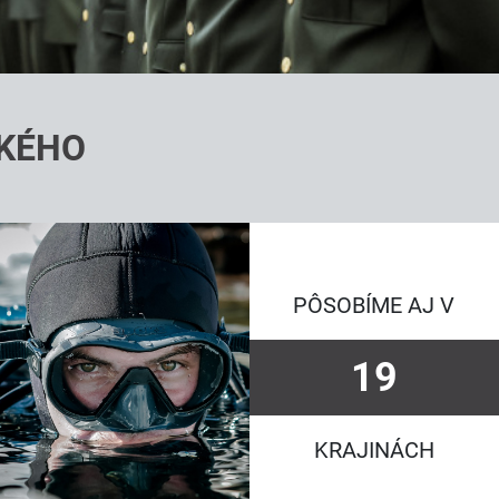
ĽKÉHO
PÔSOBÍME AJ V
19
VAMI JEDNÉHO Z NÁS
KRAJINÁCH