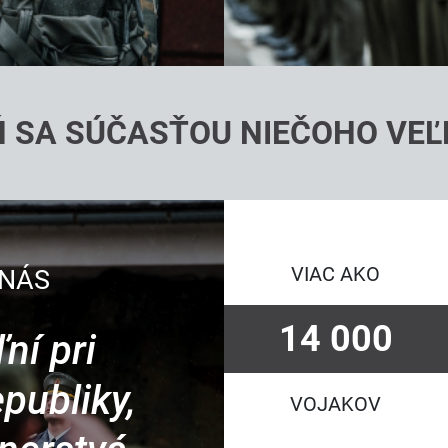
 SA SÚČASŤOU NIEČOHO VE
VIAC AKO
14 000
 NÁS
SLO
VOJAKOV