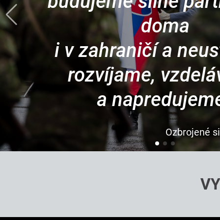
,,Kto si myslí, že mu
druhí vybojujú, ten je
hodný."
VY