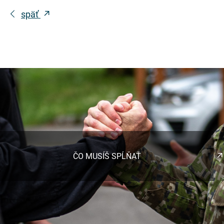
späť
ČO MUSÍŠ SPĹŇAŤ