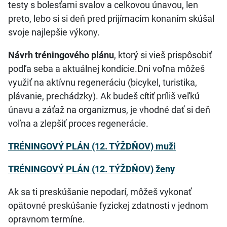
testy s bolesťami svalov a celkovou únavou, len
preto, lebo si si deň pred prijímacím konaním skúšal
svoje najlepšie výkony.
Návrh tréningového plánu
, ktorý si vieš prispôsobiť
podľa seba a aktuálnej kondície.Dni voľna môžeš
využiť na aktívnu regeneráciu (bicykel, turistika,
plávanie, prechádzky). Ak budeš cítiť príliš veľkú
únavu a záťaž na organizmus, je vhodné dať si deň
voľna a zlepšiť proces regenerácie.
TRÉNINGOVÝ PLÁN (12. TÝŽDŇOV) muži
TRÉNINGOVÝ PLÁN (12. TÝŽDŇOV) ženy
Ak sa ti preskúšanie nepodarí, môžeš vykonať
opätovné preskúšanie fyzickej zdatnosti v jednom
opravnom termíne.