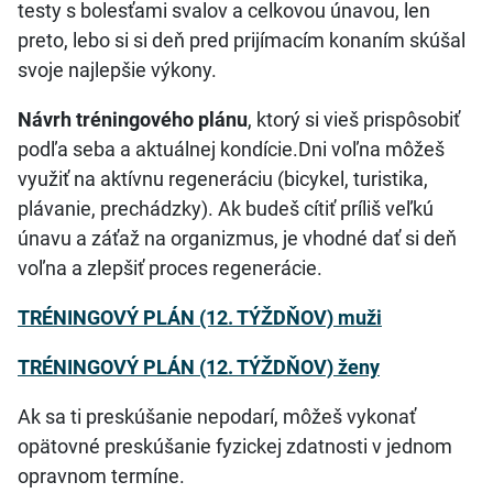
testy s bolesťami svalov a celkovou únavou, len
preto, lebo si si deň pred prijímacím konaním skúšal
svoje najlepšie výkony.
Návrh tréningového plánu
, ktorý si vieš prispôsobiť
podľa seba a aktuálnej kondície.Dni voľna môžeš
využiť na aktívnu regeneráciu (bicykel, turistika,
plávanie, prechádzky). Ak budeš cítiť príliš veľkú
únavu a záťaž na organizmus, je vhodné dať si deň
voľna a zlepšiť proces regenerácie.
TRÉNINGOVÝ PLÁN (12. TÝŽDŇOV) muži
TRÉNINGOVÝ PLÁN (12. TÝŽDŇOV) ženy
Ak sa ti preskúšanie nepodarí, môžeš vykonať
opätovné preskúšanie fyzickej zdatnosti v jednom
opravnom termíne.