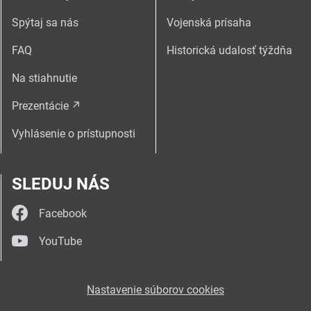
Spýtaj sa nás
Vojenská prísaha
FAQ
Historická udalosť týždňa
Na stiahnutie
Prezentácie
Vyhlásenie o prístupnosti
SLEDUJ NÁS
Facebook
YouTube
Nastavenie súborov cookies
Tvorba stránok
: Aglo Solutions
Redakčný systém
: SysCom